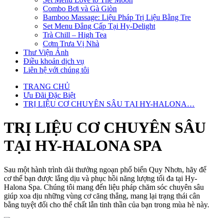
Combo Bơi và Gà Giòn
Bamboo Massage: Liệu Pháp Trị Liệu Bằng Tre
Set Menu Đẳng Cấp Tại Hy-Delight
Trà Chill – High Tea
Cơm Trưa Vị Nhà
Thư Viện Ảnh
Điều khoản dịch vụ
Liên hệ với chúng tôi
TRANG CHỦ
Ưu Đãi Đặc Biệt
TRỊ LIỆU CƠ CHUYÊN SÂU TẠI HY-HALONA…
TRỊ LIỆU CƠ CHUYÊN SÂU
TẠI HY-HALONA SPA
Sau một hành trình dài thưởng ngoạn phố biển Quy Nhơn, hãy để
cơ thể bạn được lắng dịu và phục hồi năng lượng tối đa tại Hy-
Halona Spa. Chúng tôi mang đến liệu pháp chăm sóc chuyên sâu
giúp xoa dịu những vùng cơ căng thẳng, mang lại trạng thái cân
bằng tuyệt đối cho thể chất lẫn tinh thần của bạn trong mùa hè này.