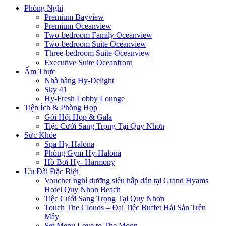
Phòng Nghỉ
Premium Bayview
Premium Oceanview
Two-bedroom Family Oceanview
Two-bedroom Suite Oceanview
Three-bedroom Suite Oceanview
Executive Suite Oceanfront
Ẩm Thực
Nhà hàng Hy-Delight
Sky 41
Hy-Fresh Lobby Lounge
Tiện Ích & Phòng Họp
Gói Hội Họp & Gala
Tiệc Cưới Sang Trọng Tại Quy Nhơn
Sức Khỏe
Spa Hy-Halona
Phòng Gym Hy-Halona
Hồ Bơi Hy- Harmony
Ưu Đãi Đặc Biệt
Voucher nghỉ dưỡng siêu hấp dẫn tại Grand Hyams
Hotel Quy Nhon Beach
Tiệc Cưới Sang Trọng Tại Quy Nhơn
Touch The Clouds – Đại Tiệc Buffet Hải Sản Trên
Mây
Set Menu Love to The Moon