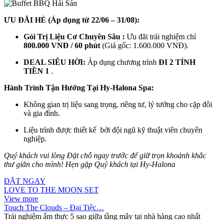
ƯU ĐÃI HÈ (Áp dụng từ 22/06 – 31/08):
Gói Trị Liệu Cơ Chuyên Sâu :
Ưu đãi trải nghiệm chỉ
8
00.000 VNĐ / 60 phút
(Giá gốc: 1.600.000 VNĐ).
DEAL SIÊU HỜI:
Áp dụng chương trình
ĐI 2 TÍNH
TIỀN 1
.
Hành Trình Tận Hưởng Tại Hy-Halona Spa:
Không gian trị liệu sang trọng, riêng tư, lý tưởng cho cặp đôi
và gia đình.
Liệu trình được thiết kế bởi đội ngũ kỹ thuật viên chuyên
nghiệp.
Quý khách vui lòng Đặt chỗ ngay trước để giữ trọn khoảnh khắc
thư giãn cho mình! Hẹn gặp Quý khách tại Hy-Halona
ĐẶT NGAY
LOVE TO THE MOON SET
View more
Touch The Clouds – Đại Tiệc…
Trải nghiệm ẩm thực 5 sao giữa tầng mây tại nhà hàng cao nhất