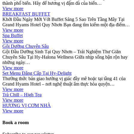
thành phố biển. Hãy để hương vị đậm đà của biển…
View more
BREAKFAST BUFFET
Khởi Đầu Ngày Mới Với Buffet Sáng 5 Sao Trên Tầng Mây Tại
Grand Hyams Hotel Quy Nhơn Bạn đang tìm kiếm một địa điểm…
View more
Spa Buffet
View more
Gội Dưỡng Chuyên Sâu
Gội Đầu Dưỡng Sinh Tại Quy Nhơn – Trải Nghiệm Thư Giãn
Chuyên Sâu Tại Hy-Halona Wellness Giữa nhịp sống bận rộn hay
những ngày…
View more
Set Menu Đẳng Cấp Tại Hy-Delight
Thưởng thức bản giao hưởng vị giác đầy mê hoặc tại tầng 41 của
Grand Hyams Hotel – nơi nghệ thuật ẩm thực hòa quyện…
View more
Trà Chill – High Tea
View more
HƯƠNG VỊ CƠM NHÀ
View more
Book a room
Close