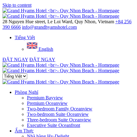
Skip to content
Menu
28 Nguyen Hue street, Le Loi Ward, Quy Nhon, Vietnam
+84 256
390 6666
info@grandhyamshotel.com
Tiếng Việt
English
ĐẶT NGAY
ĐẶT NGAY
Close menu
Phòng Nghỉ
Premium Bayview
Premium Oceanview
Two-bedroom Family Oceanview
Two-bedroom Suite Oceanview
Three-bedroom Suite Oceanview
Executive Suite Oceanfront
Ẩm Thực
Nhà hàng Hy-Delight