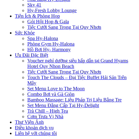
Sky 41
Hy-Fresh Lobby Lounge
Tiện Ích & Phòng Họp
Gói Hội Họp & Gala
Tiệc Cưới Sang Trọng Tại Quy Nhơn
Sức Khỏe
Spa Hy-Halona
Phòng Gym Hy-Halona
Hồ Bơi Hy- Harmony
Ưu Đãi Đặc Biệt
Voucher nghỉ dưỡng siêu hấp dẫn tại Grand Hyams
Hotel Quy Nhon Beach
Tiệc Cưới Sang Trọng Tại Quy Nhơn
Touch The Clouds – Đại Tiệc Buffet Hải Sản Trên
Mây
Set Menu Love to The Moon
Combo Bơi và Gà Giòn
Bamboo Massage: Liệu Pháp Trị Liệu Bằng Tre
Set Menu Đẳng Cấp Tại Hy-Delight
Trà Chill – High Tea
Cơm Trưa Vị Nhà
Thư Viện Ảnh
Điều khoản dịch vụ
Liên hệ với chúng tôi